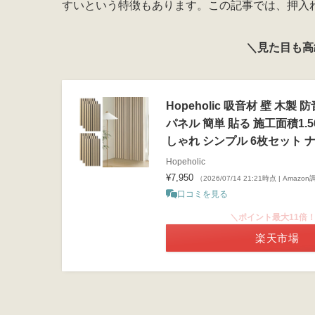
すいという特徴もあります。この記事では、押入れ
＼見た目も高
Hopeholic 吸音材 壁 木製
パネル 簡単 貼る 施工面積1.
しゃれ シンプル 6枚セット 
Hopeholic
¥7,950
（2026/07/14 21:21時点 | Amazo
口コミを見る
＼ポイント最大11倍
楽天市場