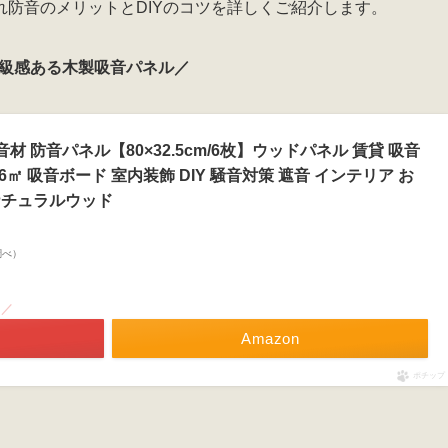
防音のメリットとDIYのコツを詳しくご紹介します。
級感ある木製吸音パネル／
 防音材 防音パネル【80×32.5cm/6枚】ウッドパネル 賃貸 吸音
56㎡ 吸音ボード 室内装飾 DIY 騒音対策 遮音 インテリア お
ナチュラルウッド
n調べ）
！／
Amazon
ポチップ