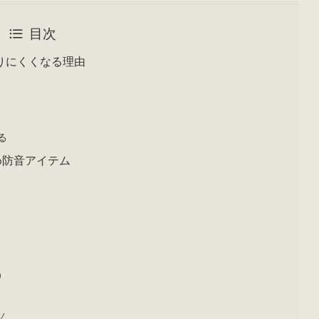
目次
りにくくなる理由
る
め防音アイテム
）
ツ